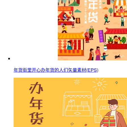
年货街里开心办年货的人们矢量素材(EPS)