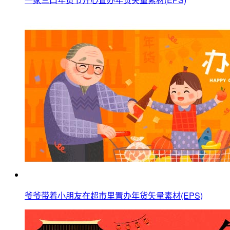
爷爷带着小朋友在超市里置办年货矢量素材(EPS)