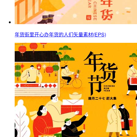
年货街里开心办年货的人们矢量素材(EPS)