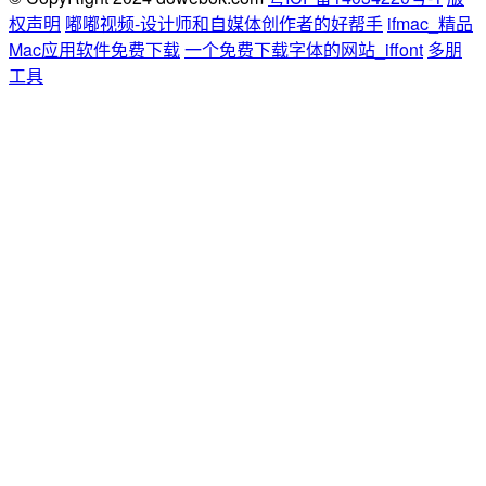
权声明
嘟嘟视频-设计师和自媒体创作者的好帮手
ifmac_精品
Mac应用软件免费下载
一个免费下载字体的网站_iffont
多朋
工具