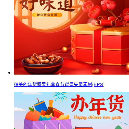
精美的年货坚果礼盒春节背景矢量素材(EPS)