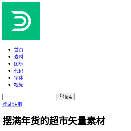
首页
素材
图标
代码
字体
视频
搜索
登录/注册
摆满年货的超市矢量素材