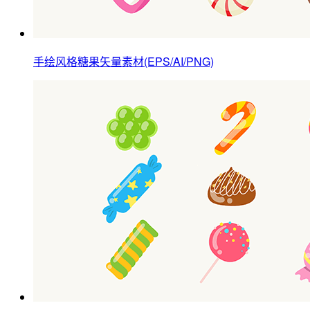
手绘风格糖果矢量素材(EPS/AI/PNG)