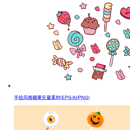
手绘风格糖果矢量素材(EPS/AI/PNG)