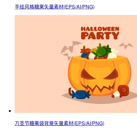
手绘风格糖果矢量素材(EPS/AI/PNG)
万圣节糖果袋背景矢量素材(EPS/AI/PNG)