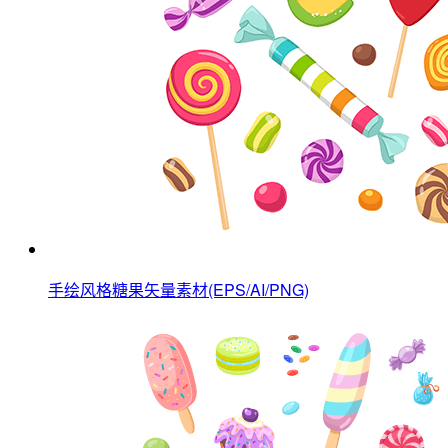
手绘风格糖果矢量素材(EPS/AI/PNG)