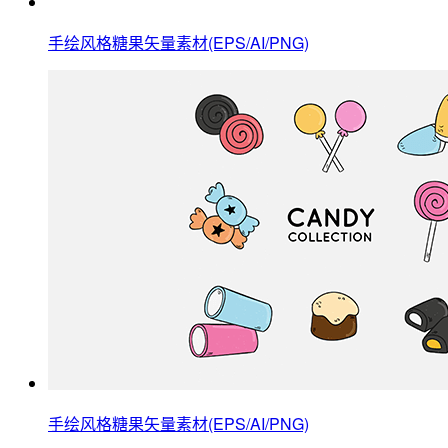
手绘风格糖果矢量素材(EPS/AI/PNG)
手绘风格糖果矢量素材(EPS/AI/PNG)