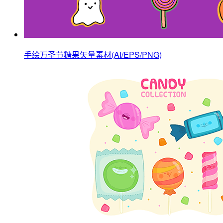
手绘万圣节糖果矢量素材(AI/EPS/PNG)