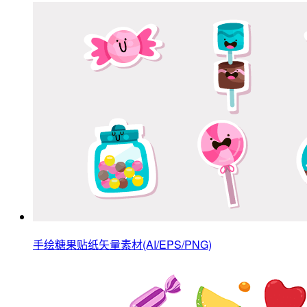
手绘糖果贴纸矢量素材(AI/EPS/PNG)