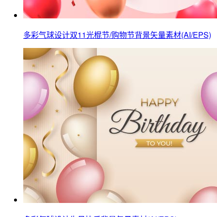
多彩气球设计双11光棍节/购物节背景矢量素材(AI/EPS)