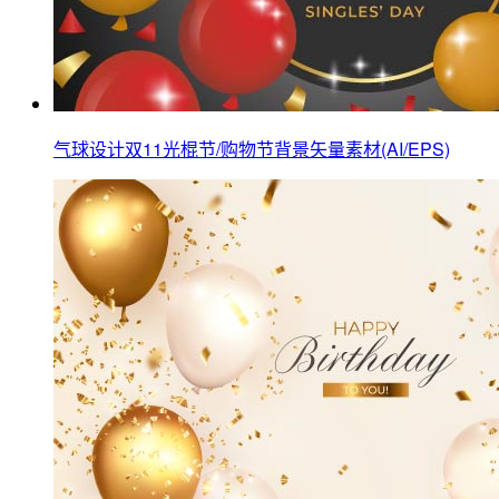
气球设计双11光棍节/购物节背景矢量素材(AI/EPS)