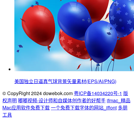
美国独立日逼真气球背景矢量素材(EPS/AI/PNG)
© CopyRight 2024 dowebok.com
粤ICP备14034220号-1
版
权声明
嘟嘟视频-设计师和自媒体创作者的好帮手
ifmac_精品
Mac应用软件免费下载
一个免费下载字体的网站_iffont
多朋
工具