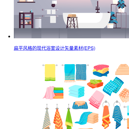
扁平风格的现代浴室设计矢量素材(EPS)