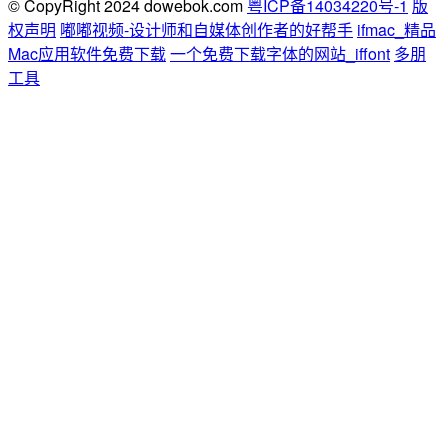
© CopyRight 2024 dowebok.com
粤ICP备14034220号-1
版
权声明
嘟嘟视频-设计师和自媒体创作者的好帮手
ifmac_精品
Mac应用软件免费下载
一个免费下载字体的网站_iffont
多朋
工具