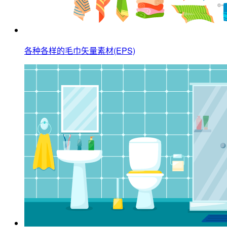
各种各样的毛巾矢量素材(EPS)