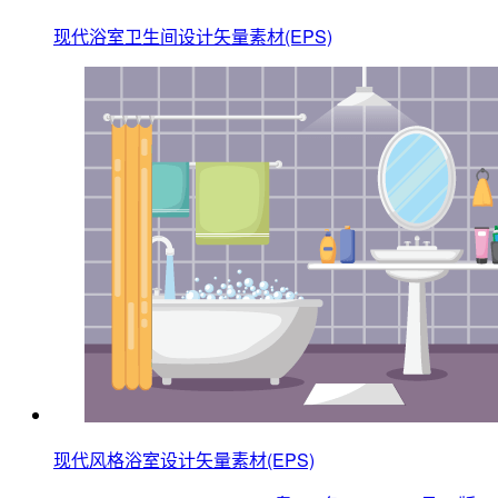
现代浴室卫生间设计矢量素材(EPS)
现代风格浴室设计矢量素材(EPS)