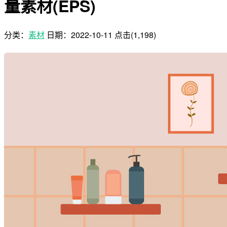
量素材(EPS)
分类：
素材
日期：
2022-10-11
点击(1,198)