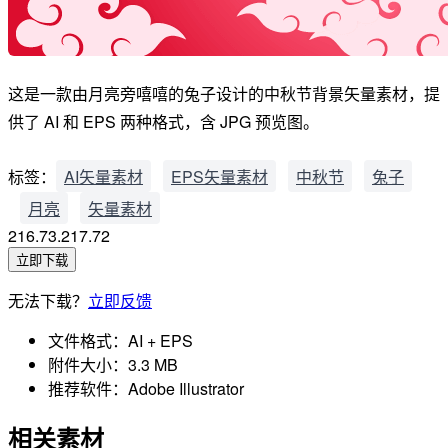
这是一款由月亮旁嘻嘻的兔子设计的中秋节背景矢量素材，提
供了 AI 和 EPS 两种格式，含 JPG 预览图。
标签：
AI矢量素材
EPS矢量素材
中秋节
兔子
月亮
矢量素材
216.73.217.72
立即下载
无法下载？
立即反馈
文件格式：
AI + EPS
附件大小：
3.3 MB
推荐软件：
Adobe Illustrator
相关素材