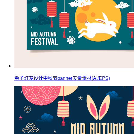
兔子灯笼设计中秋节banner矢量素材(AI/EPS)