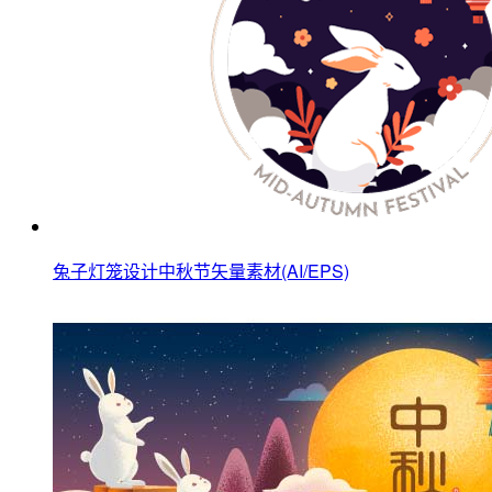
兔子灯笼设计中秋节矢量素材(AI/EPS)