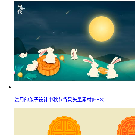
赏月的兔子设计中秋节背景矢量素材(EPS)