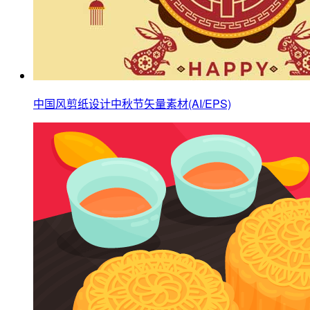
中国风剪纸设计中秋节矢量素材(AI/EPS)