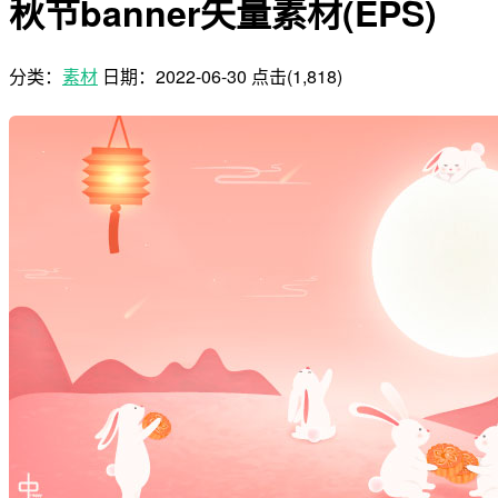
秋节banner矢量素材(EPS)
分类：
素材
日期：
2022-06-30
点击(1,818)