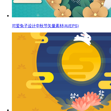
可爱兔子设计中秋节矢量素材(AI/EPS)