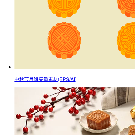
中秋节月饼矢量素材(EPS/AI)