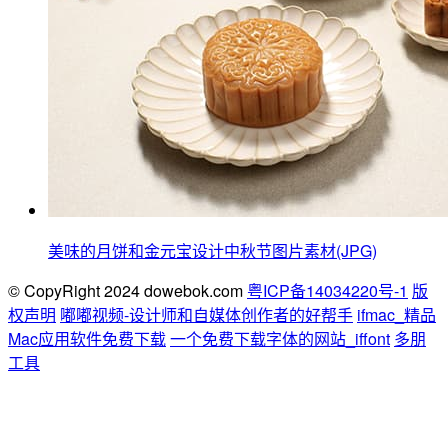
美味的月饼和金元宝设计中秋节图片素材(JPG)
© CopyRight 2024 dowebok.com
粤ICP备14034220号-1
版
权声明
嘟嘟视频-设计师和自媒体创作者的好帮手
ifmac_精品
Mac应用软件免费下载
一个免费下载字体的网站_iffont
多朋
工具