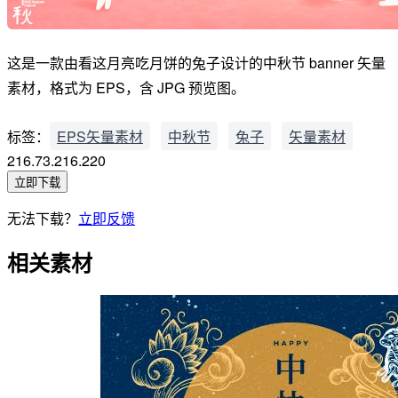
这是一款由看这月亮吃月饼的兔子设计的中秋节 banner 矢量
素材，格式为 EPS，含 JPG 预览图。
标签：
EPS矢量素材
中秋节
兔子
矢量素材
216.73.216.220
立即下载
无法下载？
立即反馈
相关素材