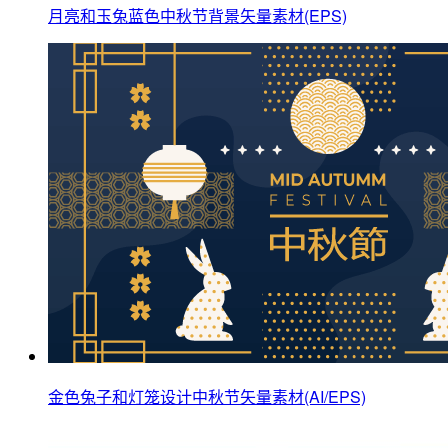
月亮和玉兔蓝色中秋节背景矢量素材(EPS)
金色兔子和灯笼设计中秋节矢量素材(AI/EPS)