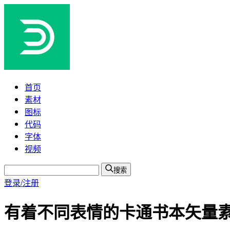
首页
素材
图标
代码
字体
视频
搜索
登录/注册
有着不同表情的卡通书本矢量素材(