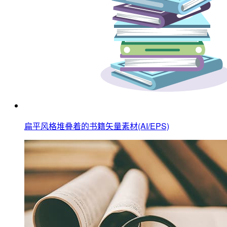
扁平风格堆叠着的书籍矢量素材(AI/EPS)