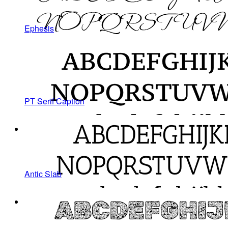
Ephesis
PT Serif Caption
Antic Slab