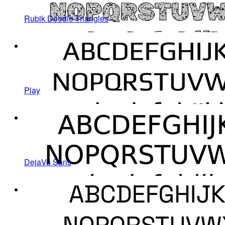
Rubik Doodle Triangles
Play
DejaVu Sans