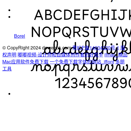
Borel
© CopyRight 2024 dowebok.com
粤ICP备14034220号-1
版
权声明
嘟嘟视频-设计师和自媒体创作者的好帮手
ifmac_精品
Mac应用软件免费下载
一个免费下载字体的网站_iffont
多朋
工具