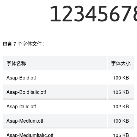
包含 7 个字体文件：
字体名称
字体大小
Asap-Bold.otf
100 KB
Asap-BoldItalic.otf
105 KB
Asap-Italic.otf
102 KB
Asap-Medium.otf
100 KB
Asap-MediumItalic.otf
105 KB