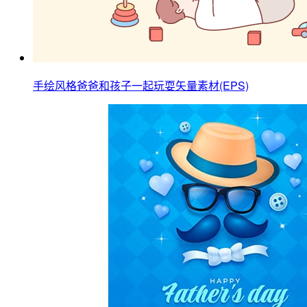
手绘风格爸爸和孩子一起玩耍矢量素材(EPS)