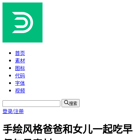
首页
素材
图标
代码
字体
视频
搜索
登录/注册
手绘风格爸爸和女儿一起吃早