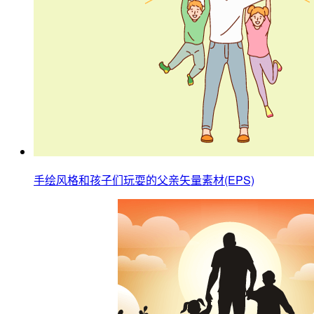
手绘风格和孩子们玩耍的父亲矢量素材(EPS)