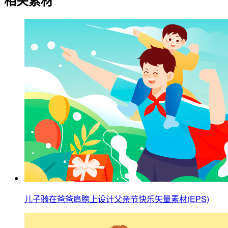
儿子骑在爸爸肩膀上设计父亲节快乐矢量素材(EPS)