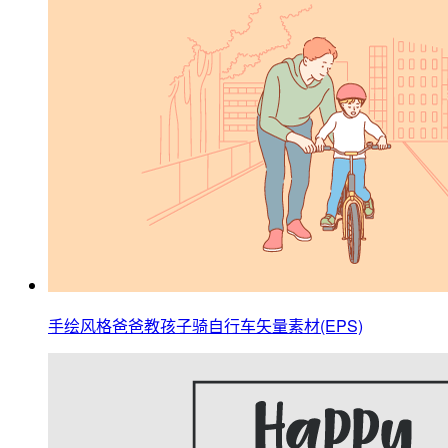
手绘风格爸爸教孩子骑自行车矢量素材(EPS)