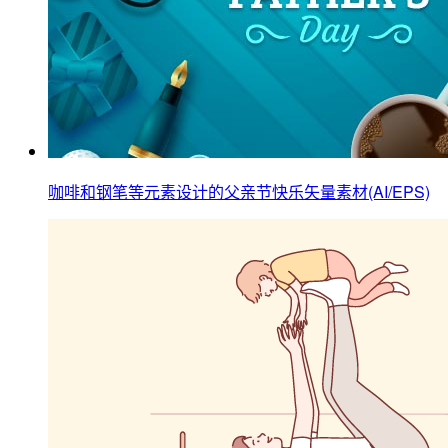
咖啡和钢笔等元素设计的父亲节快乐矢量素材(AI/EPS)