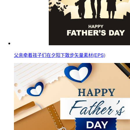
父亲牵着孩子们在夕阳下散步矢量素材(EPS)