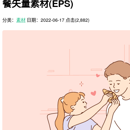
餐矢量素材(EPS)
分类：
素材
日期：
2022-06-17
点击(2,882)