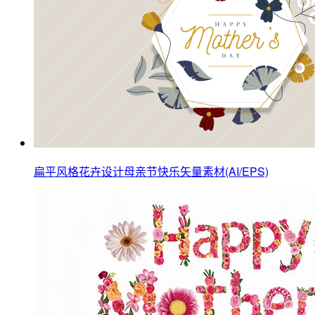
扁平风格花卉设计母亲节快乐矢量素材(AI/EPS)