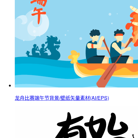
龙舟比赛端午节背景/壁纸矢量素材(AI/EPS)