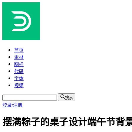
首页
素材
图标
代码
字体
视频
搜索
登录/注册
摆满粽子的桌子设计端午节背景矢