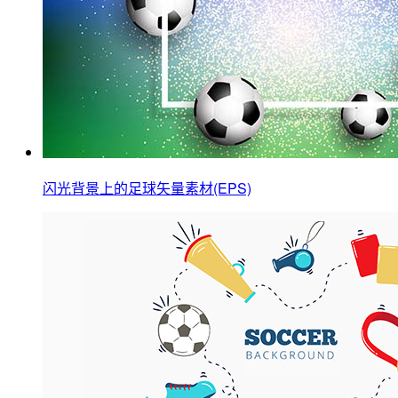
闪光背景上的足球矢量素材(EPS)