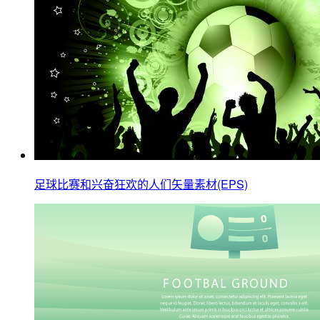
足球比赛和兴奋狂欢的人们矢量素材(EPS)