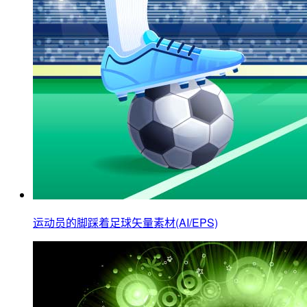
运动员的脚踩着足球矢量素材(AI/EPS)