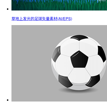
草地上发光的足球矢量素材(AI/EPS)