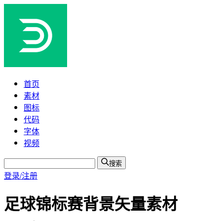
首页
素材
图标
代码
字体
视频
搜索
登录/注册
足球锦标赛背景矢量素材