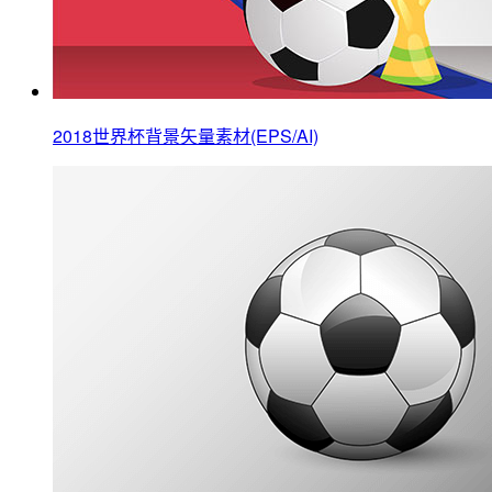
2018世界杯背景矢量素材(EPS/AI)