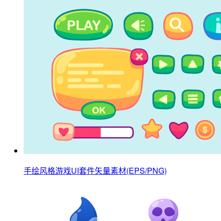
手绘风格游戏UI套件矢量素材(EPS/PNG)