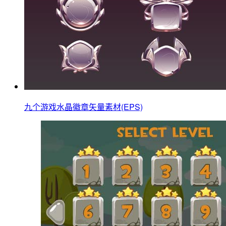
九个游戏水晶徽章矢量素材(EPS)