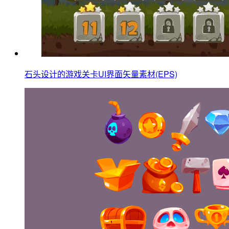
石头设计的游戏关卡UI界面矢量素材(EPS)