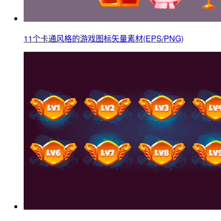
11个卡通风格的游戏图标矢量素材(EPS/PNG)