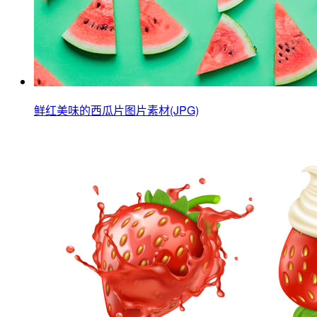
鲜红美味的西瓜片图片素材(JPG)