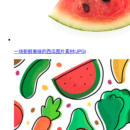
一块新鲜美味的西瓜图片素材(JPG)