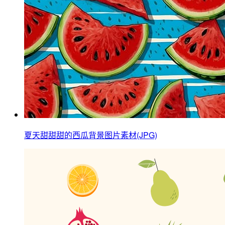
夏天甜甜甜的西瓜背景图片素材(JPG)