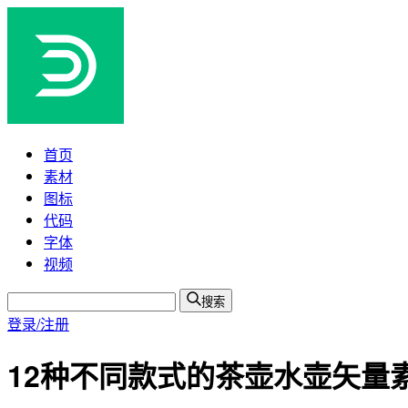
首页
素材
图标
代码
字体
视频
搜索
登录/注册
12种不同款式的茶壶水壶矢量素材(