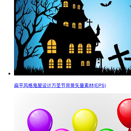
扁平风格鬼屋设计万圣节背景矢量素材(EPS)