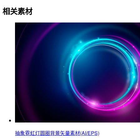
相关素材
抽象霓虹灯圆圈背景矢量素材(AI/EPS)