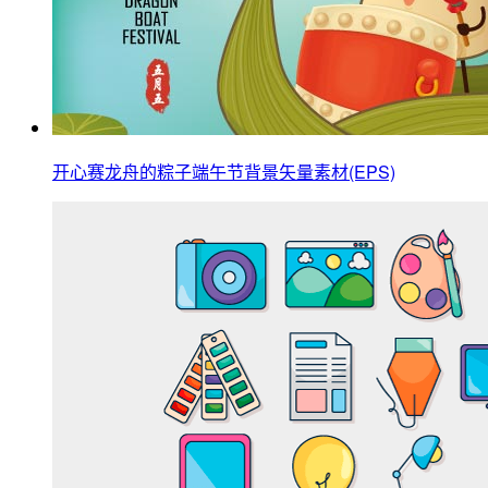
开心赛龙舟的粽子端午节背景矢量素材(EPS)