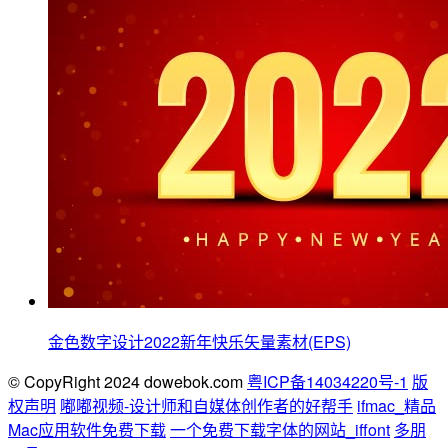
金色数字设计2022新年快乐矢量素材(EPS)
© CopyRight 2024 dowebok.com
粤ICP备14034220号-1
版
权声明
嘟嘟视频-设计师和自媒体创作者的好帮手
ifmac_精品
Mac应用软件免费下载
一个免费下载字体的网站_iffont
多朋