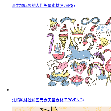
与宠物玩耍的人们矢量素材(AI/EPS)
涂鸦风格独角兽元素矢量素材(EPS/PNG)