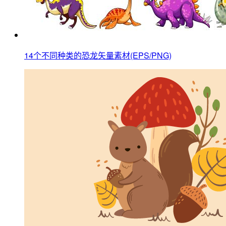
14个不同种类的恐龙矢量素材(EPS/PNG)