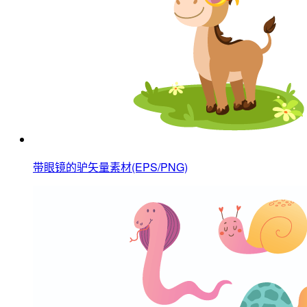
带眼镜的驴矢量素材(EPS/PNG)