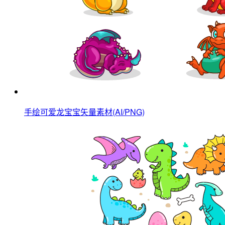
手绘可爱龙宝宝矢量素材(AI/PNG)