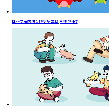
毕业快乐的猫头鹰矢量素材(EPS/PNG)