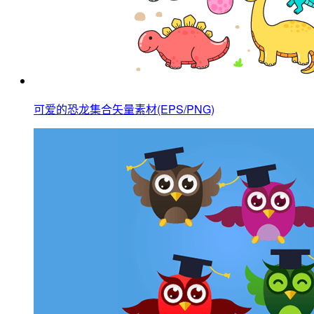
可爱的恐龙集合矢量素材(EPS/PNG)