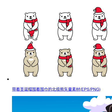
带着圣诞帽围着围巾的北极熊矢量素材(EPS/PNG)