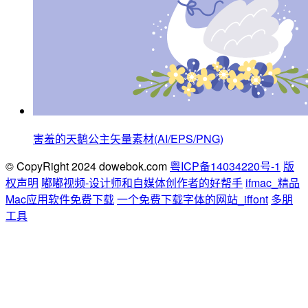
害羞的天鹅公主矢量素材(AI/EPS/PNG)
© CopyRight 2024 dowebok.com
粤ICP备14034220号-1
版
权声明
嘟嘟视频-设计师和自媒体创作者的好帮手
ifmac_精品
Mac应用软件免费下载
一个免费下载字体的网站_iffont
多朋
工具