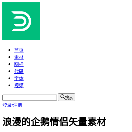
首页
素材
图标
代码
字体
视频
搜索
登录/注册
浪漫的企鹅情侣矢量素材