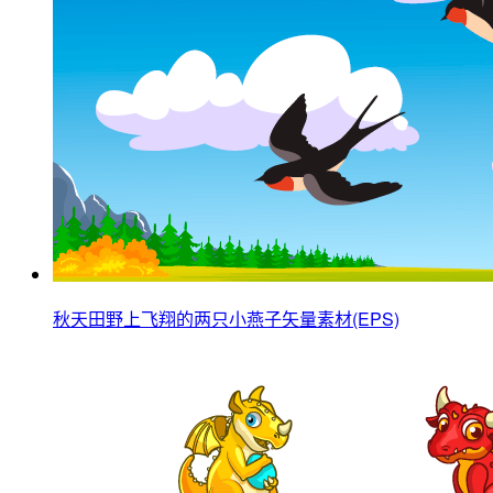
秋天田野上飞翔的两只小燕子矢量素材(EPS)