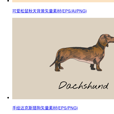
可爱松鼠秋天背景矢量素材(EPS/AI/PNG)
手绘达克斯猎狗矢量素材(EPS/PNG)