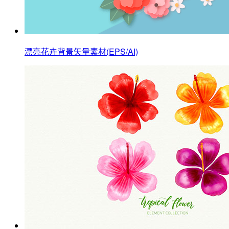
漂亮花卉背景矢量素材(EPS/AI)