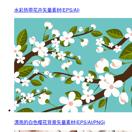
水彩热带花卉矢量素材(EPS/AI)
漂亮的白色樱花背景矢量素材(EPS/AI/PNG)