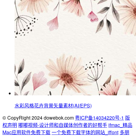
水彩风格花卉背景矢量素材(AI/EPS)
© CopyRight 2024 dowebok.com
粤ICP备14034220号-1
版
权声明
嘟嘟视频-设计师和自媒体创作者的好帮手
ifmac_精品
Mac应用软件免费下载
一个免费下载字体的网站_iffont
多朋