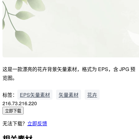
这是一款漂亮的花卉背景矢量素材，格式为 EPS，含 JPG 预
览图。
标签：
EPS矢量素材
矢量素材
花卉
216.73.216.220
立即下载
无法下载？
立即反馈
相关素材