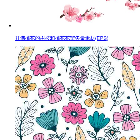
开满桃花的树枝和桃花花瓣矢量素材(EPS)