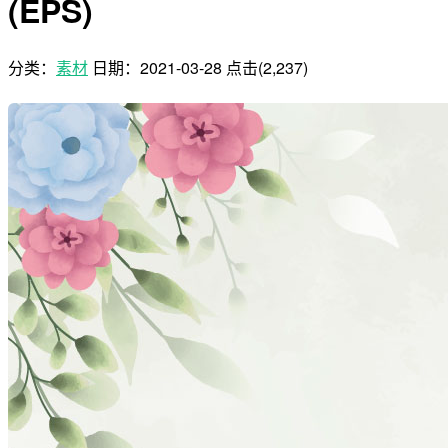
(EPS)
分类：
素材
日期：
2021-03-28
点击(2,237)