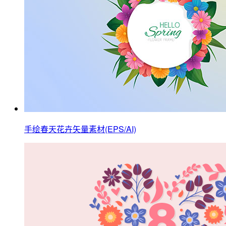
手绘春天花卉矢量素材(EPS/AI)