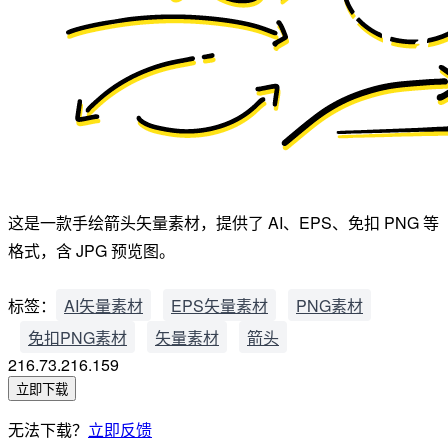
这是一款手绘箭头矢量素材，提供了 AI、EPS、免扣 PNG 等
格式，含 JPG 预览图。
标签：
AI矢量素材
EPS矢量素材
PNG素材
免扣PNG素材
矢量素材
箭头
216.73.216.159
立即下载
无法下载？
立即反馈