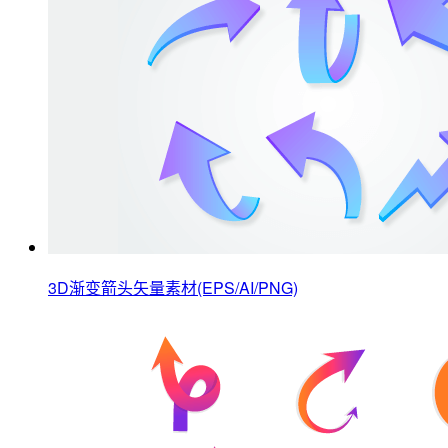
3D渐变箭头矢量素材(EPS/AI/PNG)