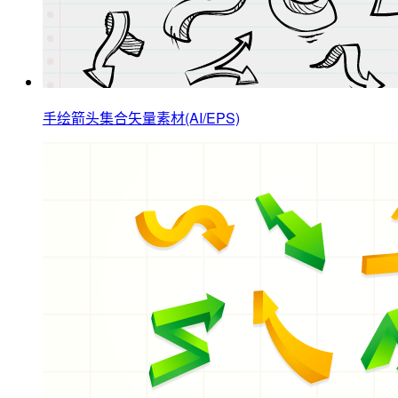
手绘箭头集合矢量素材(AI/EPS)