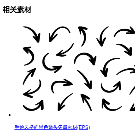
相关素材
手绘风格的黑色箭头矢量素材(EPS)