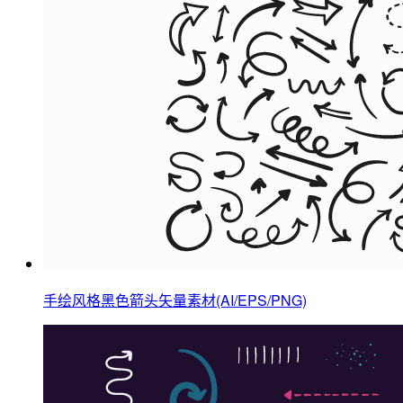
手绘风格黑色箭头矢量素材(AI/EPS/PNG)