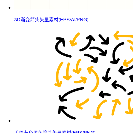
3D渐变箭头矢量素材(EPS/AI/PNG)
手绘黄色黑色箭头矢量素材(EPS/PNG)