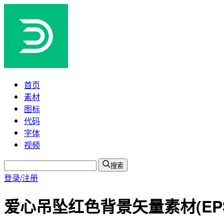
首页
素材
图标
代码
字体
视频
搜索
登录/注册
爱心吊坠红色背景矢量素材(EP