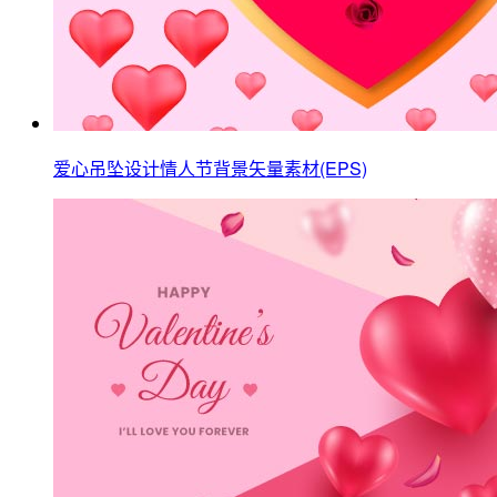
爱心吊坠设计情人节背景矢量素材(EPS)