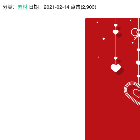
分类：
素材
日期：
2021-02-14
点击(2,903)