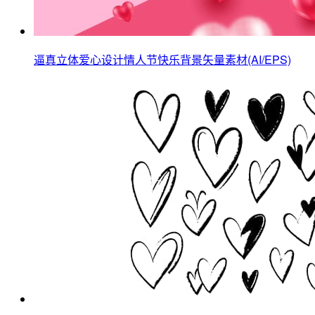
逼真立体爱心设计情人节快乐背景矢量素材(AI/EPS)