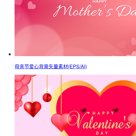
母亲节爱心背景矢量素材(EPS/AI)