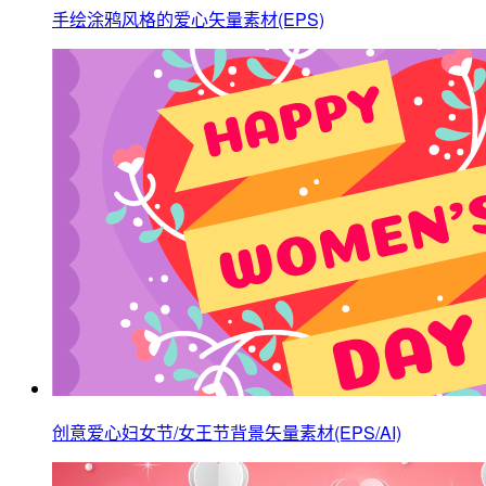
手绘涂鸦风格的爱心矢量素材(EPS)
创意爱心妇女节/女王节背景矢量素材(EPS/AI)