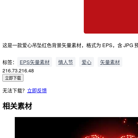
这是一款爱心吊坠红色背景矢量素材，格式为 EPS，含 JPG 
标签：
EPS矢量素材
情人节
爱心
矢量素材
216.73.216.48
立即下载
无法下载？
立即反馈
相关素材