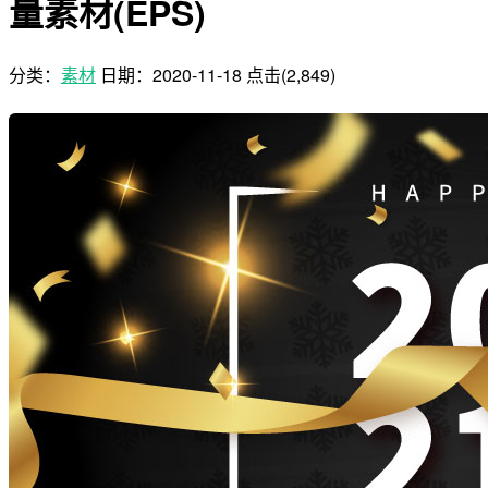
量素材(EPS)
分类：
素材
日期：
2020-11-18
点击(2,849)