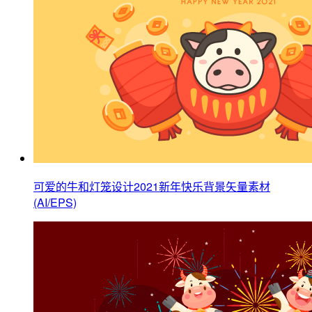
可爱的牛和灯笼设计2021新年快乐背景矢量素材
(AI/EPS)