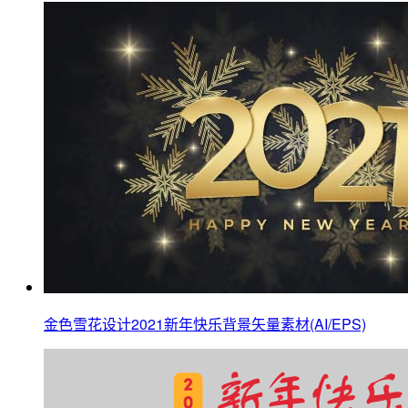
金色雪花设计2021新年快乐背景矢量素材(AI/EPS)