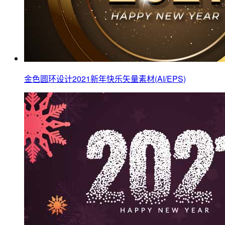
金色圆环设计2021新年快乐矢量素材(AI/EPS)