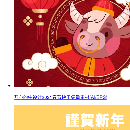
开心的牛设计2021春节快乐矢量素材(AI/EPS)