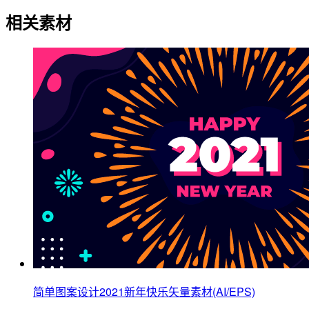
相关素材
简单图案设计2021新年快乐矢量素材(AI/EPS)