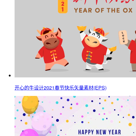
开心的牛设计2021春节快乐矢量素材(EPS)