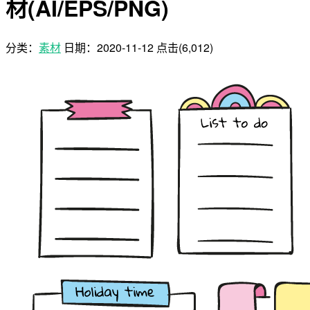
材(AI/EPS/PNG)
分类：
素材
日期：
2020-11-12
点击(6,012)