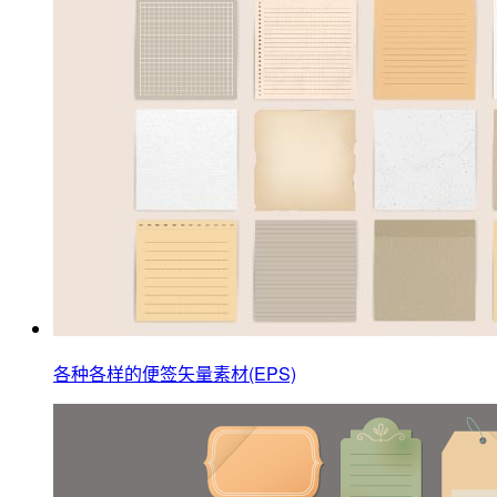
各种各样的便签矢量素材(EPS)