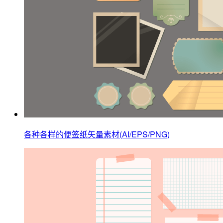
各种各样的便签纸矢量素材(AI/EPS/PNG)