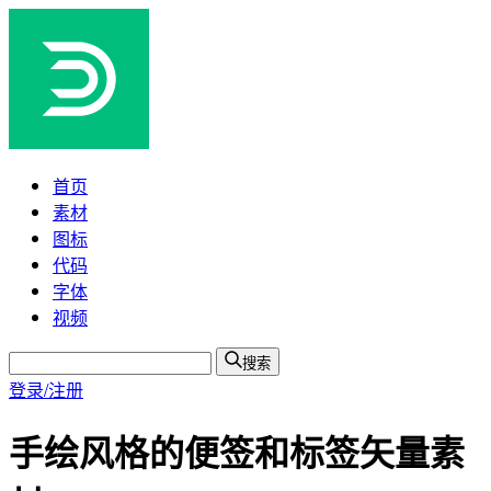
首页
素材
图标
代码
字体
视频
搜索
登录/注册
手绘风格的便签和标签矢量素