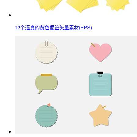
12个逼真的黄色便签矢量素材(EPS)