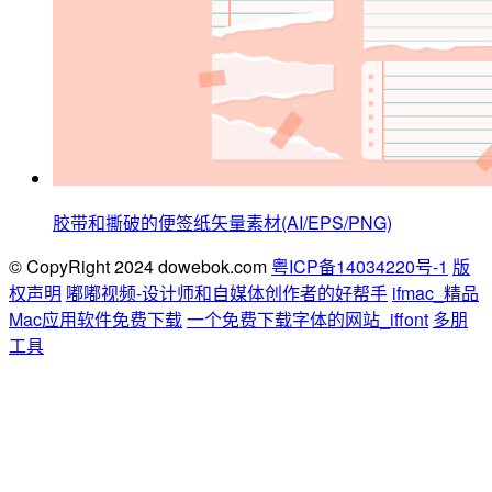
胶带和撕破的便签纸矢量素材(AI/EPS/PNG)
© CopyRight 2024 dowebok.com
粤ICP备14034220号-1
版
权声明
嘟嘟视频-设计师和自媒体创作者的好帮手
ifmac_精品
Mac应用软件免费下载
一个免费下载字体的网站_iffont
多朋
工具