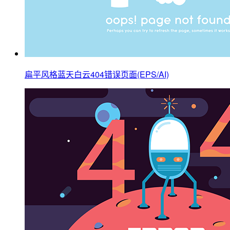
扁平风格蓝天白云404错误页面(EPS/AI)