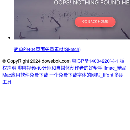
简单的404页面矢量素材(Sketch)
© CopyRight 2024 dowebok.com
粤ICP备14034220号-1
版
权声明
嘟嘟视频-设计师和自媒体创作者的好帮手
ifmac_精品
Mac应用软件免费下载
一个免费下载字体的网站_iffont
多朋
工具