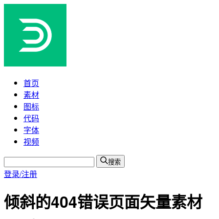
首页
素材
图标
代码
字体
视频
搜索
登录/注册
倾斜的404错误页面矢量素材