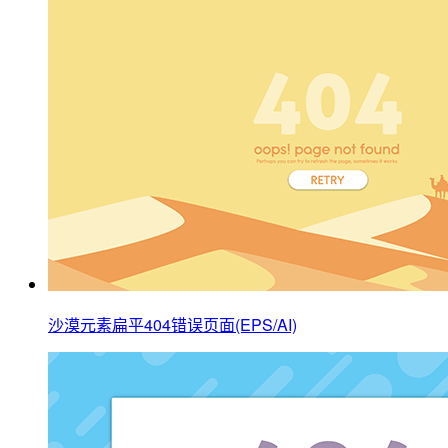
沙漠元素扁平404错误页面(EPS/AI)