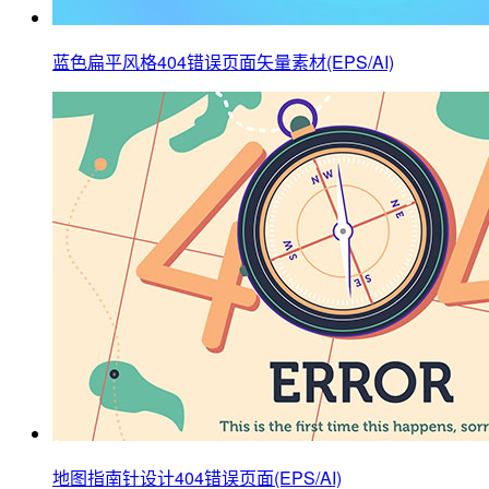
蓝色扁平风格404错误页面矢量素材(EPS/AI)
地图指南针设计404错误页面(EPS/AI)