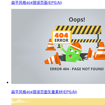
扁平风格404错误页面(EPS/AI)
扁平风格404错误页面矢量素材(EPS/AI)