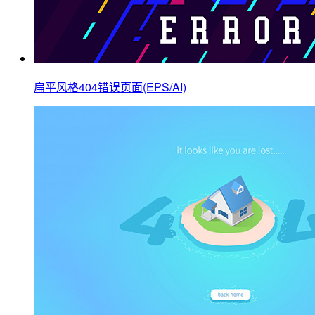
扁平风格404错误页面(EPS/AI)