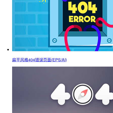
扁平风格404错误页面(EPS/AI)