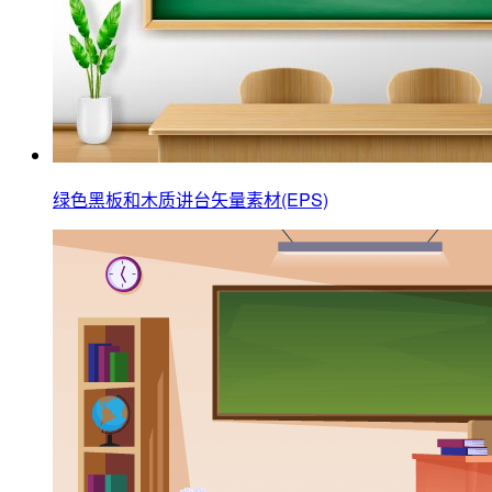
绿色黑板和木质讲台矢量素材(EPS)