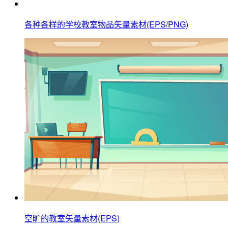
各种各样的学校教室物品矢量素材(EPS/PNG)
空旷的教室矢量素材(EPS)