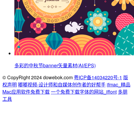
多彩的中秋节banner矢量素材(AI/EPS)
© CopyRight 2024 dowebok.com
粤ICP备14034220号-1
版
权声明
嘟嘟视频-设计师和自媒体创作者的好帮手
ifmac_精品
Mac应用软件免费下载
一个免费下载字体的网站_iffont
多朋
工具