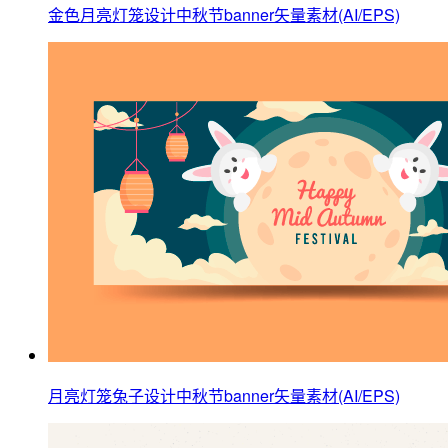
金色月亮灯笼设计中秋节banner矢量素材(AI/EPS)
月亮灯笼兔子设计中秋节banner矢量素材(AI/EPS)