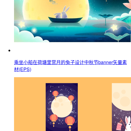
乘坐小船在荷塘里赏月的兔子设计中秋节banner矢量素
材(EPS)