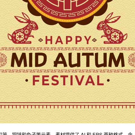
铜钱和兔子等元素，素材提供了 AI 和 EPS 两种格式，含 J