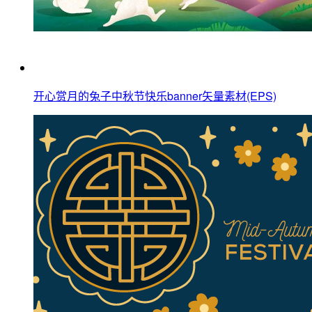
开心赏月的兔子中秋节快乐banner矢量素材(EPS)