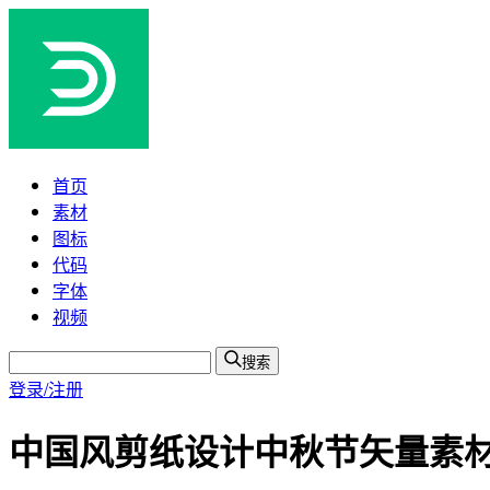
首页
素材
图标
代码
字体
视频
搜索
登录/注册
中国风剪纸设计中秋节矢量素材(A