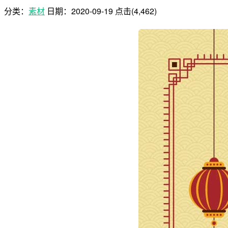
分类：
素材
日期：
2020-09-19
点击(4,462)