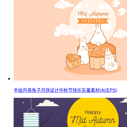
手绘月亮兔子月饼设计中秋节快乐矢量素材(AI/EPS)