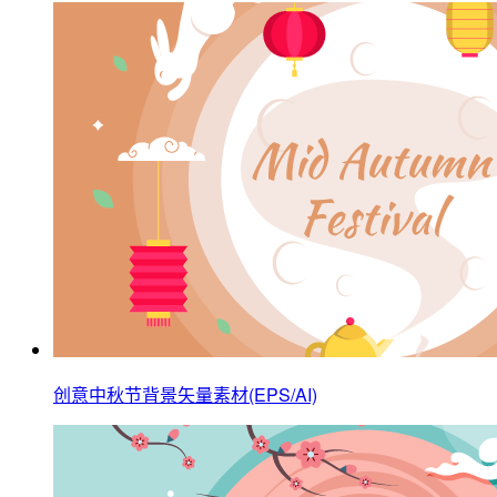
创意中秋节背景矢量素材(EPS/AI)