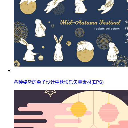
各种姿势的兔子设计中秋快乐矢量素材(EPS)