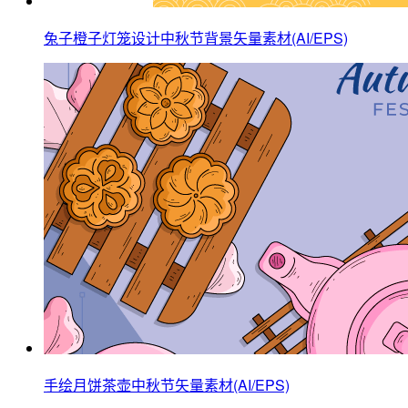
兔子橙子灯笼设计中秋节背景矢量素材(AI/EPS)
手绘月饼茶壶中秋节矢量素材(AI/EPS)