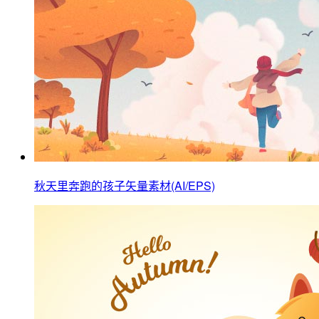
秋天里奔跑的孩子矢量素材(AI/EPS)