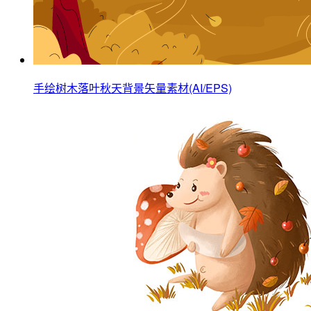
手绘树木落叶秋天背景矢量素材(AI/EPS)