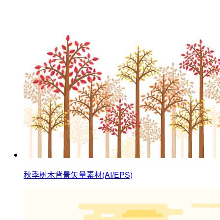
秋季树木背景矢量素材(AI/EPS)