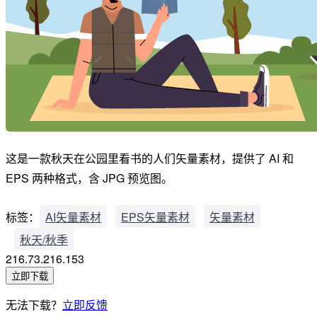
这是一款秋天在公园里看书的人们矢量素材，提供了 AI 和
EPS 两种格式，含 JPG 预览图。
标签：
AI矢量素材
EPS矢量素材
矢量素材
秋天/秋季
216.73.216.153
立即下载
无法下载？
立即反馈