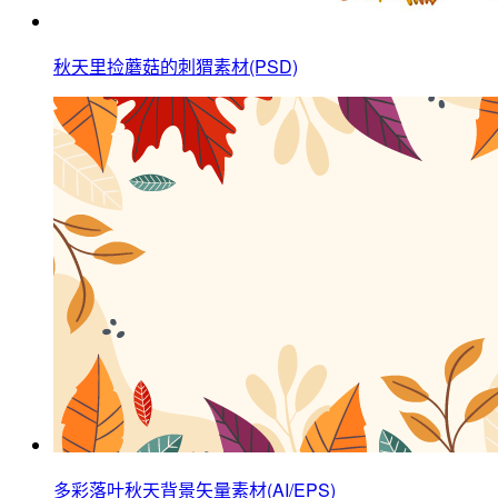
秋天里捡蘑菇的刺猬素材(PSD)
多彩落叶秋天背景矢量素材(AI/EPS)