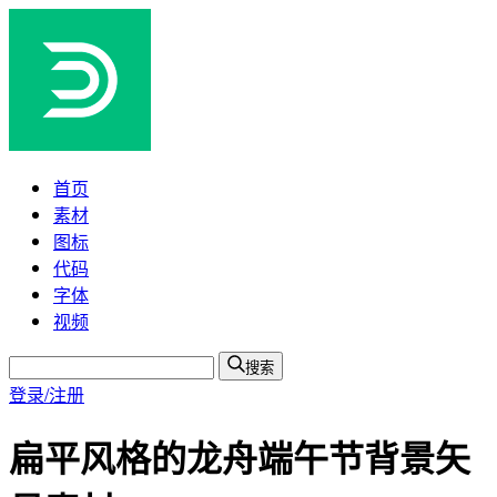
首页
素材
图标
代码
字体
视频
搜索
登录/注册
扁平风格的龙舟端午节背景矢