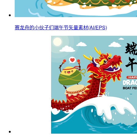
赛龙舟的小伙子们端午节矢量素材(AI/EPS)