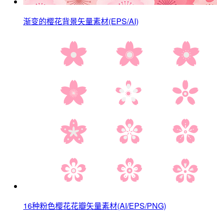
渐变的樱花背景矢量素材(EPS/AI)
16种粉色樱花花瓣矢量素材(AI/EPS/PNG)