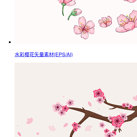
水彩樱花矢量素材(EPS/AI)