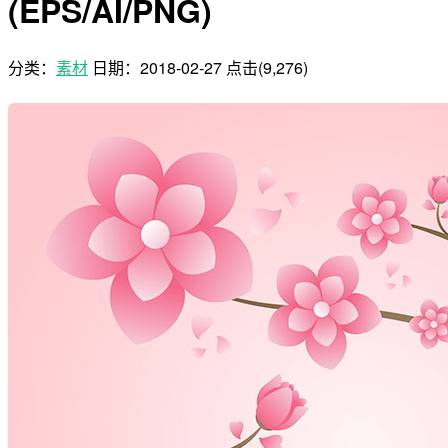
(EPS/AI/PNG)
分类：
素材
日期：
2018-02-27
点击(9,276)