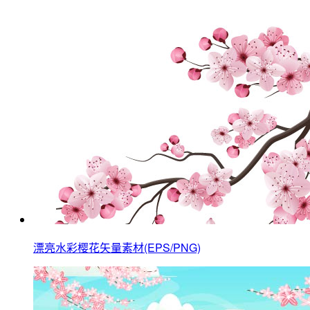
漂亮水彩樱花矢量素材(EPS/PNG)