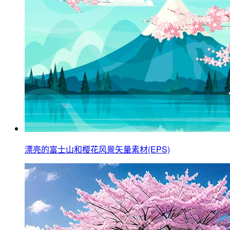
漂亮的富士山和樱花风景矢量素材(EPS)