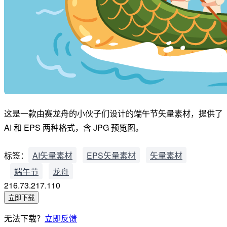
这是一款由赛龙舟的小伙子们设计的端午节矢量素材，提供了
AI 和 EPS 两种格式，含 JPG 预览图。
标签：
AI矢量素材
EPS矢量素材
矢量素材
端午节
龙舟
216.73.217.110
立即下载
无法下载？
立即反馈