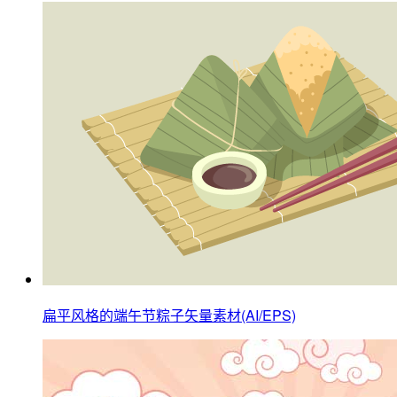
扁平风格的端午节粽子矢量素材(AI/EPS)