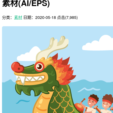
素材(AI/EPS)
分类：
素材
日期：
2020-05-18
点击(7,985)