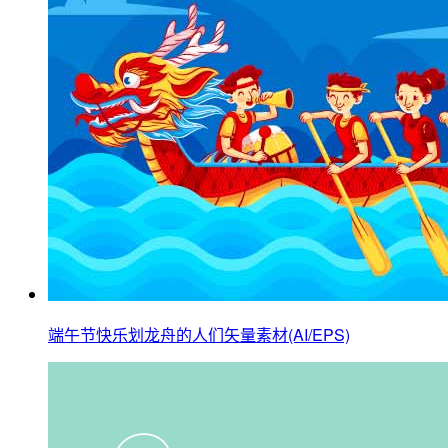
端午节快乐划龙舟的人们矢量素材(AI/EPS)