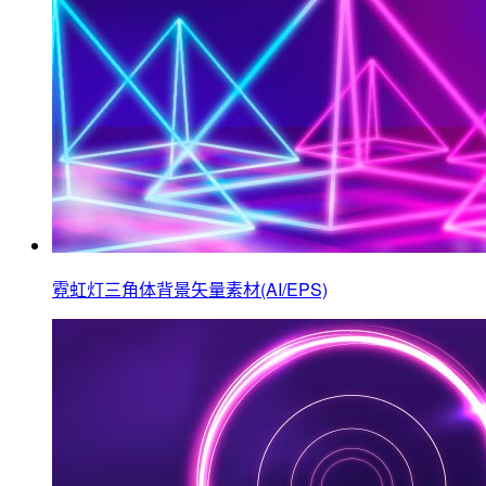
霓虹灯三角体背景矢量素材(AI/EPS)