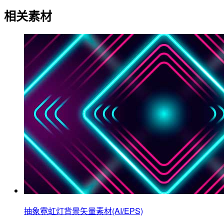
相关素材
抽象霓虹灯背景矢量素材(AI/EPS)