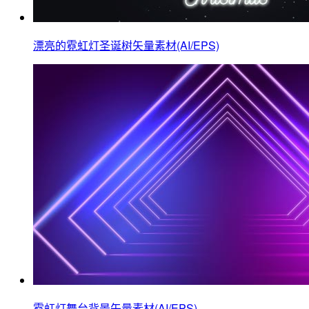
漂亮的霓虹灯圣诞树矢量素材(AI/EPS)
霓虹灯舞台背景矢量素材(AI/EPS)