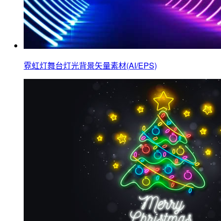
霓虹灯舞台灯光背景矢量素材(AI/EPS)