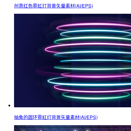
创意红色霓虹灯背景矢量素材(AI/EPS)
抽象的圆环霓虹灯背景矢量素材(AI/EPS)