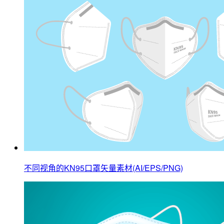
不同视角的KN95口罩矢量素材(AI/EPS/PNG)