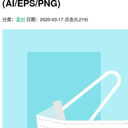
(AI/EPS/PNG)
分类：
素材
日期：
2020-03-17
点击(5,219)