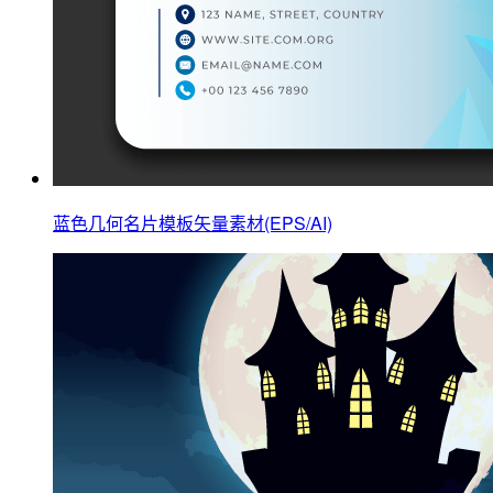
蓝色几何名片模板矢量素材(EPS/AI)