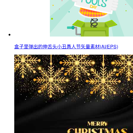
盒子里弹出的伸舌头小丑愚人节矢量素材(AI/EPS)