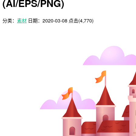
(AI/EPS/PNG)
分类：
素材
日期：
2020-03-08
点击(4,770)