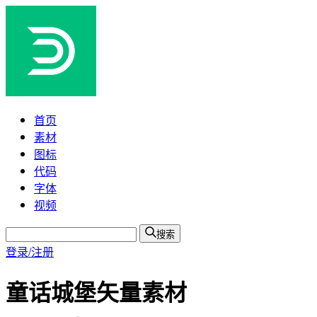
首页
素材
图标
代码
字体
视频
搜索
登录/注册
童话城堡矢量素材