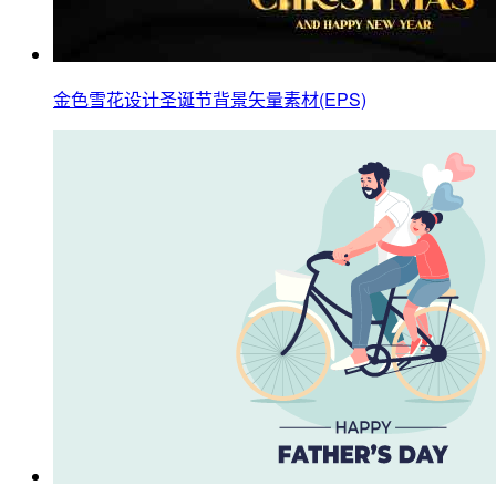
金色雪花设计圣诞节背景矢量素材(EPS)