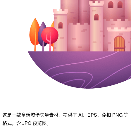
这是一款童话城堡矢量素材，提供了 AI、EPS、免扣 PNG 等
格式，含 JPG 预览图。