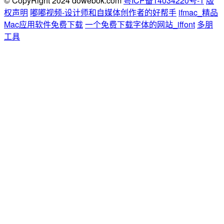
© CopyRight 2024 dowebok.com
粤ICP备14034220号-1
版
权声明
嘟嘟视频-设计师和自媒体创作者的好帮手
ifmac_精品
Mac应用软件免费下载
一个免费下载字体的网站_iffont
多朋
工具