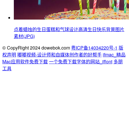
点着蜡烛的生日蛋糕和气球设计高清生日快乐背景图片
素材(JPG)
© CopyRight 2024 dowebok.com
粤ICP备14034220号-1
版
权声明
嘟嘟视频-设计师和自媒体创作者的好帮手
ifmac_精品
Mac应用软件免费下载
一个免费下载字体的网站_iffont
多朋
工具