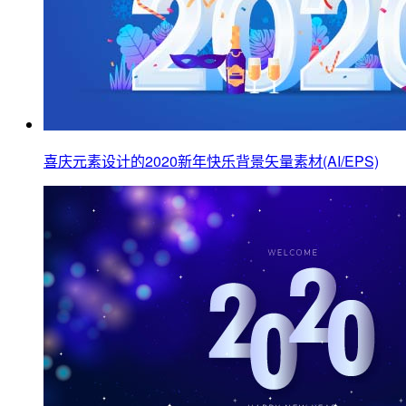
喜庆元素设计的2020新年快乐背景矢量素材(AI/EPS)