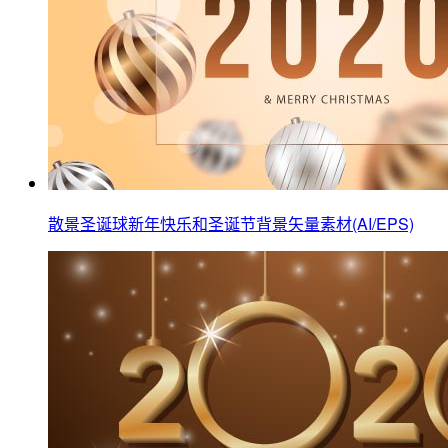
散景圣诞球新年快乐和圣诞节背景矢量素材(AI/EPS)