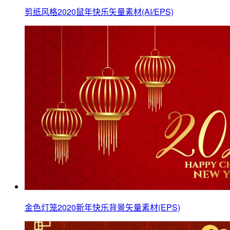
剪纸风格2020鼠年快乐矢量素材(AI/EPS)
金色灯笼2020新年快乐背景矢量素材(EPS)