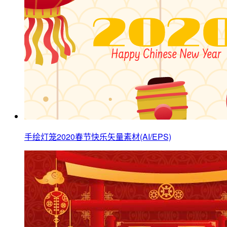
手绘灯笼2020春节快乐矢量素材(AI/EPS)