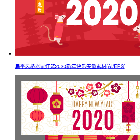
扁平风格老鼠灯笼2020新年快乐矢量素材(AI/EPS)