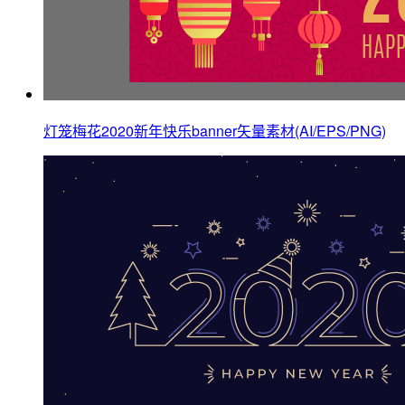
灯笼梅花2020新年快乐banner矢量素材(AI/EPS/PNG)