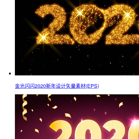
金光闪闪2020新年设计矢量素材(EPS)