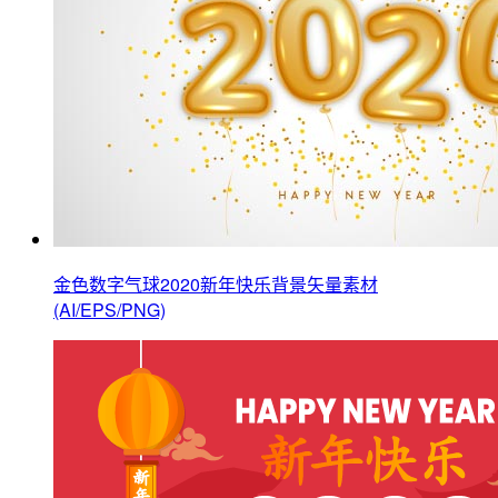
金色数字气球2020新年快乐背景矢量素材
(AI/EPS/PNG)