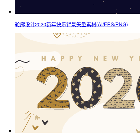
轮廓设计2020新年快乐背景矢量素材(AI/EPS/PNG)