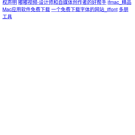
权声明
嘟嘟视频-设计师和自媒体创作者的好帮手
ifmac_精品
Mac应用软件免费下载
一个免费下载字体的网站_iffont
多朋
工具