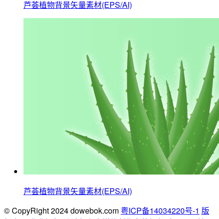
芦荟植物背景矢量素材(EPS/AI)
芦荟植物背景矢量素材(EPS/AI)
© CopyRight 2024 dowebok.com
粤ICP备14034220号-1
版