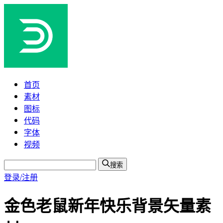
首页
素材
图标
代码
字体
视频
搜索
登录/注册
金色老鼠新年快乐背景矢量素