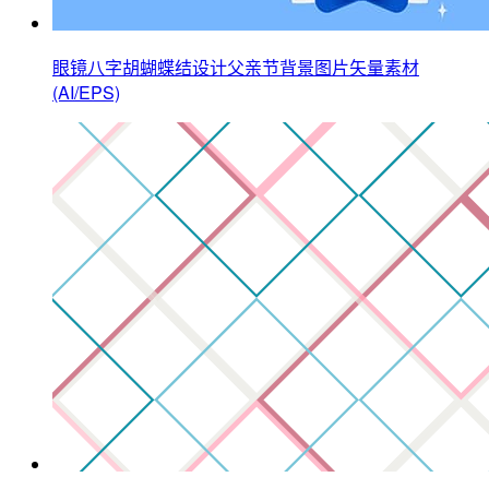
眼镜八字胡蝴蝶结设计父亲节背景图片矢量素材
(AI/EPS)