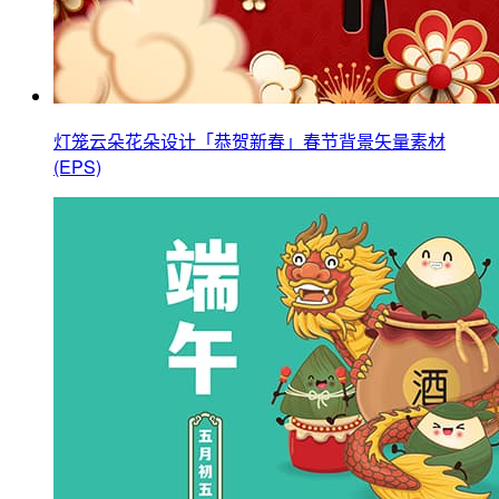
灯笼云朵花朵设计「恭贺新春」春节背景矢量素材
(EPS)