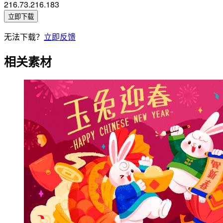
216.73.216.183
立即下载
无法下载？
立即反馈
相关素材