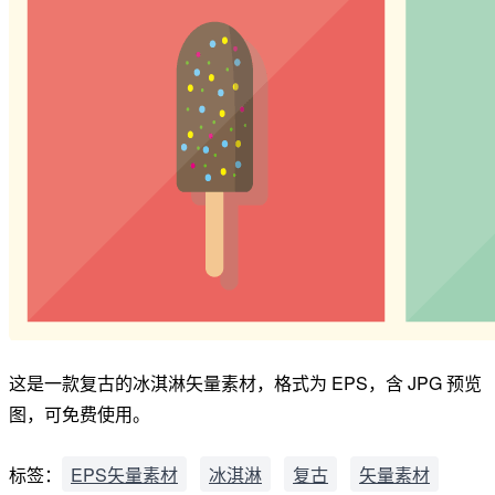
这是一款复古的冰淇淋矢量素材，格式为 EPS，含 JPG 预览
图，可免费使用。
标签：
EPS矢量素材
冰淇淋
复古
矢量素材