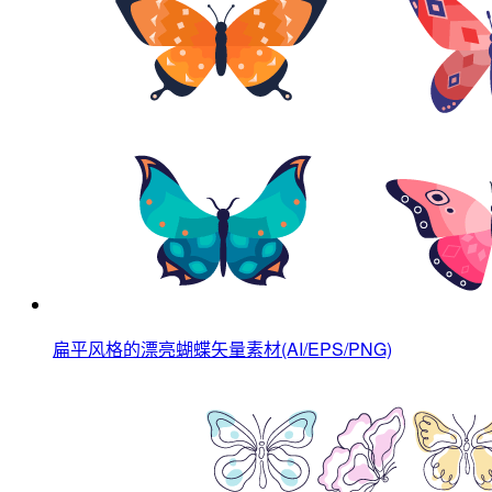
扁平风格的漂亮蝴蝶矢量素材(AI/EPS/PNG)