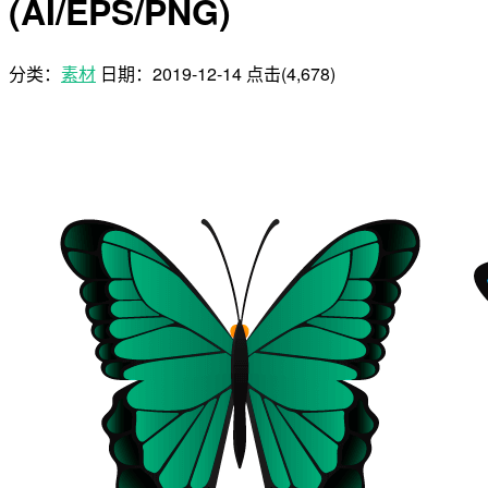
(AI/EPS/PNG)
分类：
素材
日期：
2019-12-14
点击(4,678)