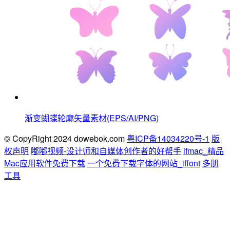
渐变蝴蝶轮廓矢量素材(EPS/AI/PNG)
© CopyRight 2024 dowebok.com
粤ICP备14034220号-1
版
权声明
嘟嘟视频-设计师和自媒体创作者的好帮手
ifmac_精品
Mac应用软件免费下载
一个免费下载字体的网站_iffont
多朋
工具