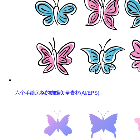
六个手绘风格的蝴蝶矢量素材(AI/EPS)