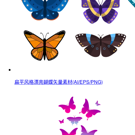
扁平风格漂亮蝴蝶矢量素材(AI/EPS/PNG)