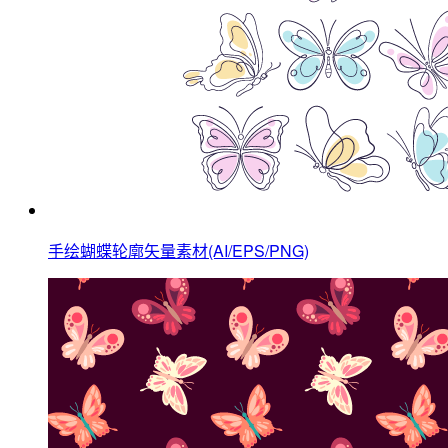
手绘蝴蝶轮廓矢量素材(AI/EPS/PNG)