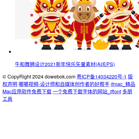
牛和舞狮设计2021新年快乐矢量素材(AI/EPS)
© CopyRight 2024 dowebok.com
粤ICP备14034220号-1
版
权声明
嘟嘟视频-设计师和自媒体创作者的好帮手
ifmac_精品
Mac应用软件免费下载
一个免费下载字体的网站_iffont
多朋
工具