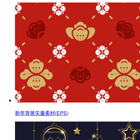
新年背景矢量素材(EPS)