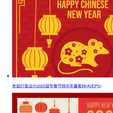
老鼠灯笼设计2020鼠年春节快乐矢量素材(AI/EPS)