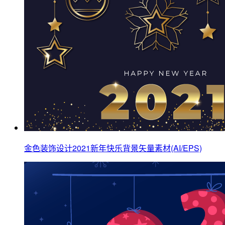
金色装饰设计2021新年快乐背景矢量素材(AI/EPS)