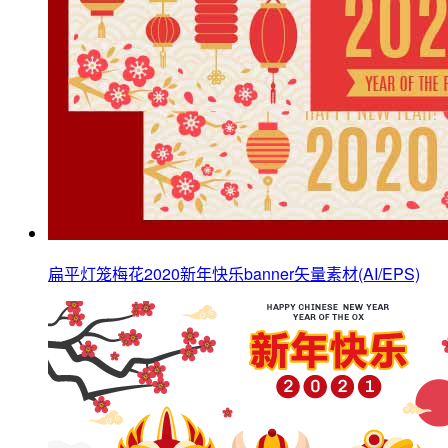
扁平灯笼梅花2020新年快乐banner矢量素材(AI/EPS)