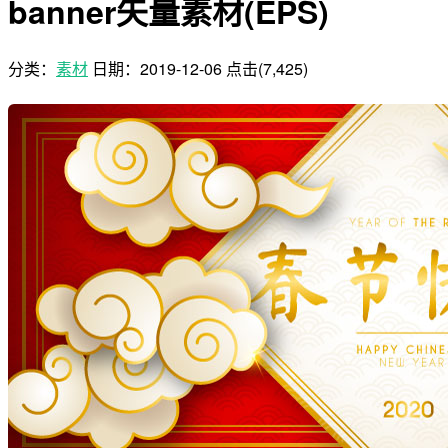
banner矢量素材(EPS)
分类：
素材
日期：
2019-12-06
点击(7,425)