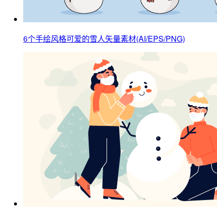
6个手绘风格可爱的雪人矢量素材(AI/EPS/PNG)