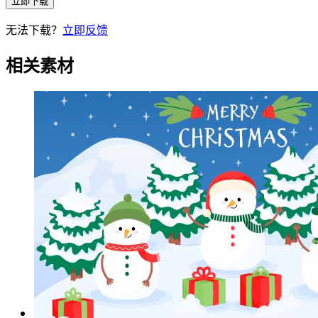
立即下载
无法下载？
立即反馈
相关素材