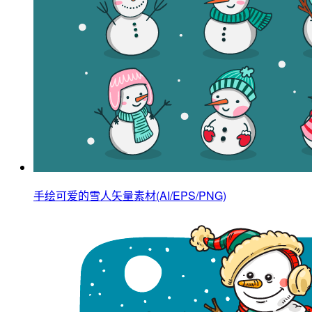
手绘可爱的雪人矢量素材(AI/EPS/PNG)