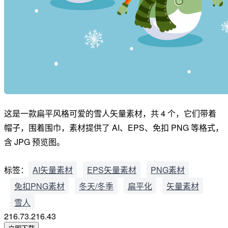
这是一款扁平风格可爱的雪人矢量素材，共 4 个，它们带着
帽子，围着围巾，素材提供了 AI、EPS、免扣 PNG 等格式，
含 JPG 预览图。
标签：
AI矢量素材
EPS矢量素材
PNG素材
免扣PNG素材
冬天/冬季
扁平化
矢量素材
雪人
216.73.216.43