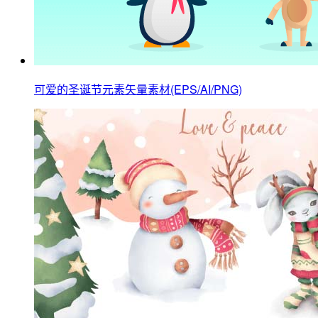
可爱的圣诞节元素矢量素材(EPS/AI/PNG)