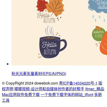
秋天元素矢量素材(EPS/AI/PNG)
© CopyRight 2024 dowebok.com
粤ICP备14034220号-1
版
权声明
嘟嘟视频-设计师和自媒体创作者的好帮手
ifmac_精品
Mac应用软件免费下载
一个免费下载字体的网站_iffont
多朋
工具