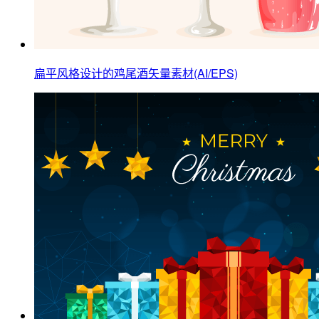
扁平风格设计的鸡尾酒矢量素材(AI/EPS)