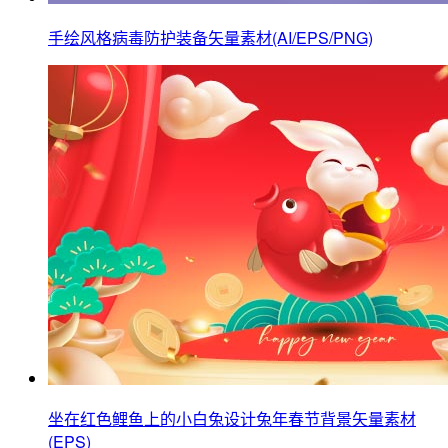
手绘风格病毒防护装备矢量素材(AI/EPS/PNG)
坐在红色鲤鱼上的小白兔设计兔年春节背景矢量素材
(EPS)