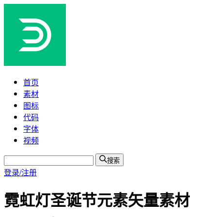
首页
素材
图标
代码
字体
视频
搜索
登录/注册
霓虹灯圣诞节元素矢量素材