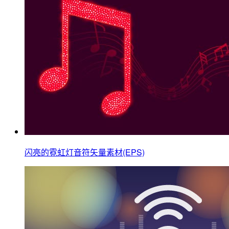
闪亮的霓虹灯音符矢量素材(EPS)