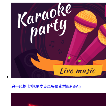
扁平风格卡拉OK麦克风矢量素材(EPS/AI)