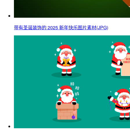
带有圣诞装饰的 2025 新年快乐图片素材(JPG)