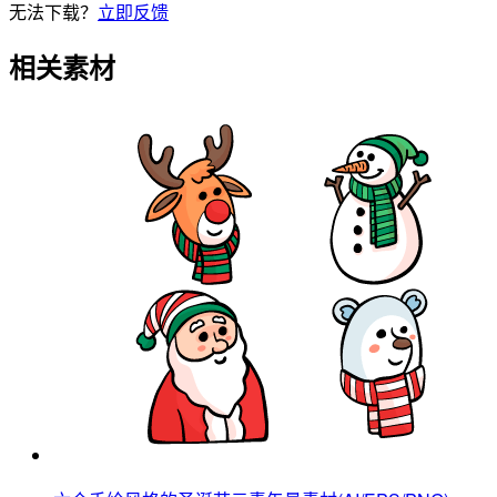
无法下载？
立即反馈
相关素材