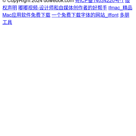
© CopyRight 2024 dowebok.com
粤ICP备14034220号-1
版
权声明
嘟嘟视频-设计师和自媒体创作者的好帮手
ifmac_精品
Mac应用软件免费下载
一个免费下载字体的网站_iffont
多朋
工具