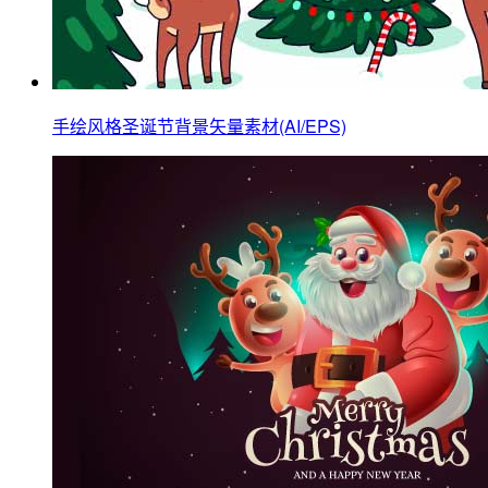
手绘风格圣诞节背景矢量素材(AI/EPS)