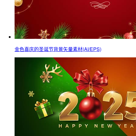
金色喜庆的圣诞节背景矢量素材(AI/EPS)