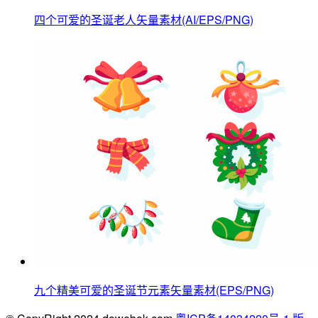
四个可爱的圣诞老人矢量素材(AI/EPS/PNG)
九个精美可爱的圣诞节元素矢量素材(EPS/PNG)