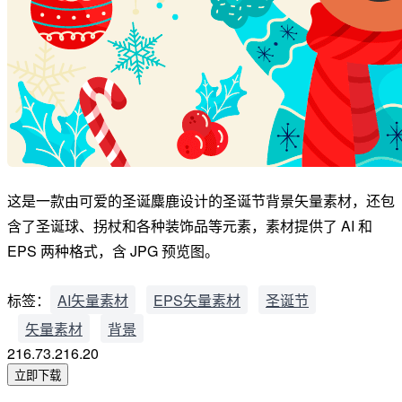
这是一款由可爱的圣诞麋鹿设计的圣诞节背景矢量素材，还包
含了圣诞球、拐杖和各种装饰品等元素，素材提供了 AI 和
EPS 两种格式，含 JPG 预览图。
标签：
AI矢量素材
EPS矢量素材
圣诞节
矢量素材
背景
216.73.216.20
立即下载