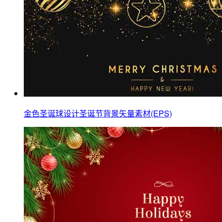
金色圣诞球设计圣诞节背景矢量素材(EPS)