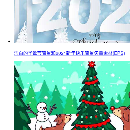
洁白的圣诞节背景和2021新年快乐背景矢量素材(EPS)