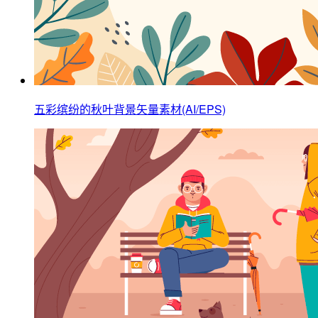
五彩缤纷的秋叶背景矢量素材(AI/EPS)