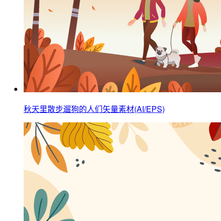
秋天里散步遛狗的人们矢量素材(AI/EPS)