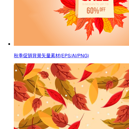
秋季促销背景矢量素材(EPS/AI/PNG)