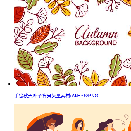
手绘秋天叶子背景矢量素材(AI/EPS/PNG)