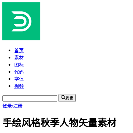
首页
素材
图标
代码
字体
视频
搜索
登录/注册
手绘风格秋季人物矢量素材