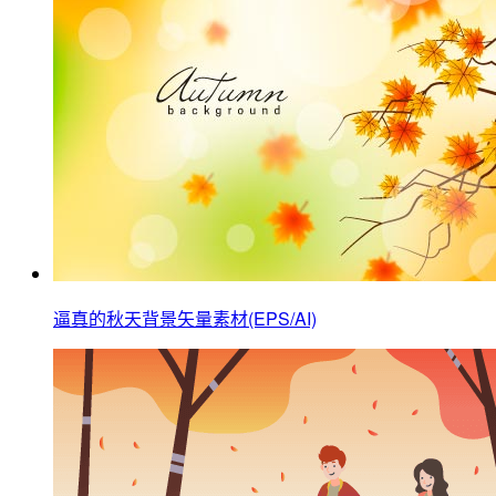
逼真的秋天背景矢量素材(EPS/AI)