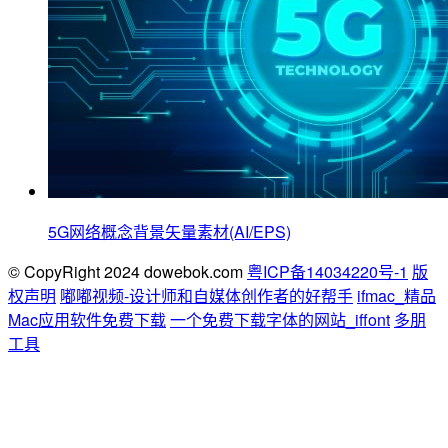
5G网络概念背景矢量素材(AI/EPS)
© CopyRight 2024 dowebok.com
粤ICP备14034220号-1
版
权声明
嘟嘟视频-设计师和自媒体创作者的好帮手
ifmac_精品
Mac应用软件免费下载
一个免费下载字体的网站_iffont
多朋
工具